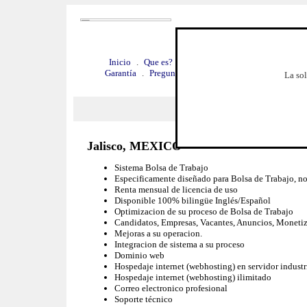
Inicio
.
Que es?
.
Veala funcionando
.
Por que 
Garantía
.
Preguntas frecuentes
.
Requerimientos
.
La sol
Jalisco, MEXICO
Sistema Bolsa de Trabajo
Especificamente diseñado para Bolsa de Trabajo, n
Renta mensual de licencia de uso
Disponible 100% bilingüe Inglés/Español
Optimizacion de su proceso de Bolsa de Trabajo
Candidatos, Empresas, Vacantes, Anuncios, Monetizaci
Mejoras a su operacion.
Integracion de sistema a su proceso
Dominio web
Hospedaje internet (webhosting) en servidor industr
Hospedaje internet (webhosting) ilimitado
Correo electronico profesional
Soporte técnico