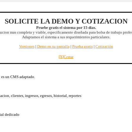
SOLICITE LA DEMO Y COTIZACION
SBDT
.
Características
.
Versiones
.
Diseño
.
Flujo
.
Operacion
.
Beneficios
Pruebe gratis el sistema por 15 dias.
Respaldo
.
Soporte
.
Entrega inmediata
.
Características futuras
.
Demo
.
ucion mas completa y viable, especificamente diseñada para bolsa de trabajo profe
Quiénes somos
.
Acerca de
.
English version
|
2026/08/09 04:43:26
Adaptamos el sistema a sus requerimientos particulares.
Versiones
|
Demo en su pantalla
|
Prueba gratis
|
Cotización
Beneficio extra
: Su propio sistema de bolsa de trabajo. |
Mas beneficios
[X]Cerrar
o es un CMS adaptado.
on, clientes, ingresos, egresos, historial, reportes
ial dedicado