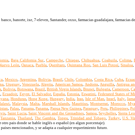
anco, banorte, ixe, 7-eleven, Santander, oxxo, farmacias guadalajara, farmacias de
ornia
,
Baja California Sur
,
Campeche
,
Chiapas
,
Chihuahua
,
Coahuila
,
Colima
,
Nuevo León
,
Oaxaca
,
Puebla
,
Querétaro
,
Quintana Roo
,
San Luis Potosí
,
Sinaloa
ca
,
Mexico
,
Argentina
,
Bolivia
,
Brasil
,
Chile
,
Colombia
,
Costa Rica
,
Cuba
,
Ecua
na
,
Uruguay
,
Venezuela
,
Algeria
,
American Samoa
,
Andorra
,
Anguilla
,
Antigua an
a
,
Bolivia
,
Botswana
,
Brazil
,
British Virgin Islands
,
Brunei
,
Bulgaria
,
Cameroon
,
Ca
a
,
Ecuadoir
,
Egypt
,
El Salvador
,
España
,
Estonia
,
Eswatini
,
Federated States of M
yana
,
Honduras
,
Hong Kong
,
Hungary
,
India
,
Iraq
,
Isle of Man
,
Israel
,
Italy
,
Jama
alawi
,
Malaysia
,
Malta
,
Marshall Islands
,
Mauritius
,
Montserrat
,
Morocco
,
Mya
istan
,
Palau
,
Panama
,
Panama
,
Papua New Guinea
,
Paraguay
,
Peru
,
Philippines
,
Po
evis
,
Saint Lucia
,
Saint Vincent and the Grenadines
,
Samoa
,
Seychelles
,
Sierra Le
,
Tanzania
,
Thailand
,
The Gambia
,
Tonga
,
Trinidad and Tobago
,
Turkey
,
U.S. Vi
 otro pais donde se hable inglés o español (en algun porcentaje).
 paises mencionados, y se adapta a cualquier requerimiento futuro.