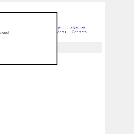
.
Ventaja competitiva
.
Hospedaje
.
Integración
.
Precios y Contratación
.
Distribuidores
.
Contacto
.
sional.