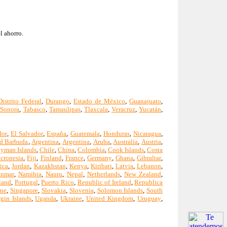
l ahorro.
Distrito Federal
,
Durango
,
Estado de México
,
Guanajuato
,
,
Sonora
,
Tabasco
,
Tamaulipas
,
Tlaxcala
,
Veracruz
,
Yucatán
,
dor
,
El Salvador
,
España
,
Guatemala
,
Honduras
,
Nicaragua
,
d Barbuda
,
Argentina
,
Argentina
,
Aruba
,
Australia
,
Austria
,
yman Islands
,
Chile
,
China
,
Colombia
,
Cook Islands
,
Costa
icronesia
,
Fiji
,
Finland
,
France
,
Germany
,
Ghana
,
Gibraltar
,
ica
,
Jordan
,
Kazakhstan
,
Kenya
,
Kiribati
,
Latvia
,
Lebanon
,
nmar
,
Namibia
,
Nauru
,
Nepal
,
Netherlands
,
New Zealand
,
land
,
Portugal
,
Puerto Rico
,
Republic of Ireland
,
Republica
one
,
Singapore
,
Slovakia
,
Slovenia
,
Solomon Islands
,
South
rgin Islands
,
Uganda
,
Ukraine
,
United Kingdom
,
Uruguay
,