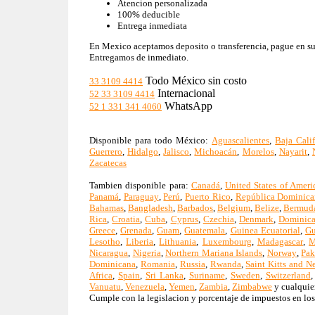
Atencion personalizada
100% deducible
Entrega inmediata
En Mexico aceptamos deposito o transferencia, pague en su b
Entregamos de inmediato.
Todo México sin costo
33 3109 4414
Internacional
52 33 3109 4414
WhatsApp
52 1 331 341 4060
Disponible para todo México:
Aguascalientes
,
Baja Calif
Guerrero
,
Hidalgo
,
Jalisco
,
Michoacán
,
Morelos
,
Nayarit
,
Zacatecas
Tambien disponible para:
Canadá
,
United States of Ameri
Panamá
,
Paraguay
,
Perú
,
Puerto Rico
,
República Dominica
Bahamas
,
Bangladesh
,
Barbados
,
Belgium
,
Belize
,
Bermud
Rica
,
Croatia
,
Cuba
,
Cyprus
,
Czechia
,
Denmark
,
Dominic
Greece
,
Grenada
,
Guam
,
Guatemala
,
Guinea Ecuatorial
,
Gu
Lesotho
,
Liberia
,
Lithuania
,
Luxembourg
,
Madagascar
,
M
Nicaragua
,
Nigeria
,
Northern Mariana Islands
,
Norway
,
Pak
Dominicana
,
Romania
,
Russia
,
Rwanda
,
Saint Kitts and N
Africa
,
Spain
,
Sri Lanka
,
Suriname
,
Sweden
,
Switzerland
Vanuatu
,
Venezuela
,
Yemen
,
Zambia
,
Zimbabwe
y cualquier
Cumple con la legislacion y porcentaje de impuestos en los