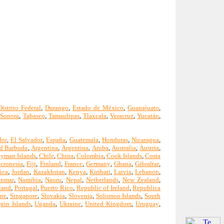
Distrito Federal
,
Durango
,
Estado de México
,
Guanajuato
,
,
Sonora
,
Tabasco
,
Tamaulipas
,
Tlaxcala
,
Veracruz
,
Yucatán
,
dor
,
El Salvador
,
España
,
Guatemala
,
Honduras
,
Nicaragua
,
d Barbuda
,
Argentina
,
Argentina
,
Aruba
,
Australia
,
Austria
,
yman Islands
,
Chile
,
China
,
Colombia
,
Cook Islands
,
Costa
icronesia
,
Fiji
,
Finland
,
France
,
Germany
,
Ghana
,
Gibraltar
,
ica
,
Jordan
,
Kazakhstan
,
Kenya
,
Kiribati
,
Latvia
,
Lebanon
,
nmar
,
Namibia
,
Nauru
,
Nepal
,
Netherlands
,
New Zealand
,
land
,
Portugal
,
Puerto Rico
,
Republic of Ireland
,
Republica
one
,
Singapore
,
Slovakia
,
Slovenia
,
Solomon Islands
,
South
rgin Islands
,
Uganda
,
Ukraine
,
United Kingdom
,
Uruguay
,