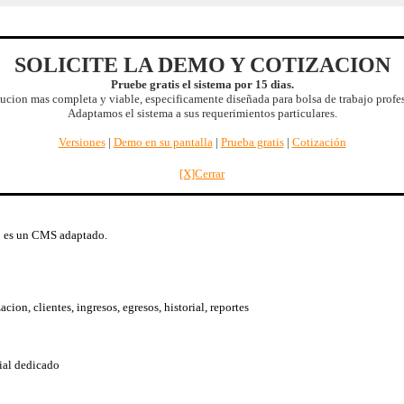
SOLICITE LA DEMO Y COTIZACION
SBDT
.
Características
.
Versiones
.
Diseño
.
Flujo
.
Operacion
.
Beneficios
Pruebe gratis el sistema por 15 dias.
Respaldo
.
Soporte
.
Entrega inmediata
.
Características futuras
.
Demo
.
ucion mas completa y viable, especificamente diseñada para bolsa de trabajo profe
Quiénes somos
.
Acerca de
.
English version
|
2026/08/09 05:00:47
Adaptamos el sistema a sus requerimientos particulares.
Versiones
|
Demo en su pantalla
|
Prueba gratis
|
Cotización
icio extra
: Completo control del sistema, controles y procedimientos. |
Mas benef
[X]Cerrar
o es un CMS adaptado.
on, clientes, ingresos, egresos, historial, reportes
ial dedicado