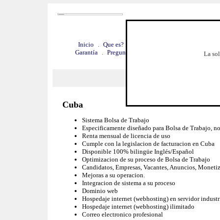
Inicio
.
Que es?
.
Veala funcionando
.
Por que 
Garantía
.
Preguntas frecuentes
.
Requerimientos
.
La sol
Benef
Cuba
Sistema Bolsa de Trabajo
Especificamente diseñado para Bolsa de Trabajo, n
Renta mensual de licencia de uso
Cumple con la legislacion de facturacion en Cuba
Disponible 100% bilingüe Inglés/Español
Optimizacion de su proceso de Bolsa de Trabajo
Candidatos, Empresas, Vacantes, Anuncios, Monetizaci
Mejoras a su operacion.
Integracion de sistema a su proceso
Dominio web
Hospedaje internet (webhosting) en servidor industr
Hospedaje internet (webhosting) ilimitado
Correo electronico profesional