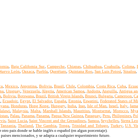
ornia
,
Baja California Sur
,
Campeche
,
Chiapas
,
Chihuahua
,
Coahuila
,
Colima
,
Nuevo León
,
Oaxaca
,
Puebla
,
Querétaro
,
Quintana Roo
,
San Luis Potosí
,
Sinaloa
ca
,
Mexico
,
Argentina
,
Bolivia
,
Brasil
,
Chile
,
Colombia
,
Costa Rica
,
Cuba
,
Ecua
na
,
Uruguay
,
Venezuela
,
Algeria
,
American Samoa
,
Andorra
,
Anguilla
,
Antigua an
a
,
Bolivia
,
Botswana
,
Brazil
,
British Virgin Islands
,
Brunei
,
Bulgaria
,
Cameroon
,
Ca
a
,
Ecuadoir
,
Egypt
,
El Salvador
,
España
,
Estonia
,
Eswatini
,
Federated States of M
yana
,
Honduras
,
Hong Kong
,
Hungary
,
India
,
Iraq
,
Isle of Man
,
Israel
,
Italy
,
Jama
alawi
,
Malaysia
,
Malta
,
Marshall Islands
,
Mauritius
,
Montserrat
,
Morocco
,
Mya
istan
,
Palau
,
Panama
,
Panama
,
Papua New Guinea
,
Paraguay
,
Peru
,
Philippines
,
Po
evis
,
Saint Lucia
,
Saint Vincent and the Grenadines
,
Samoa
,
Seychelles
,
Sierra Le
,
Tanzania
,
Thailand
,
The Gambia
,
Tonga
,
Trinidad and Tobago
,
Turkey
,
U.S. Vi
 otro pais donde se hable inglés o español (en algun porcentaje).
 paises mencionados, y se adapta a cualquier requerimiento futuro.