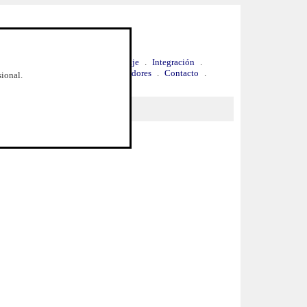
.
Ventaja competitiva
.
Hospedaje
.
Integración
.
Precios y Contratación
.
Distribuidores
.
Contacto
.
sional.
icios