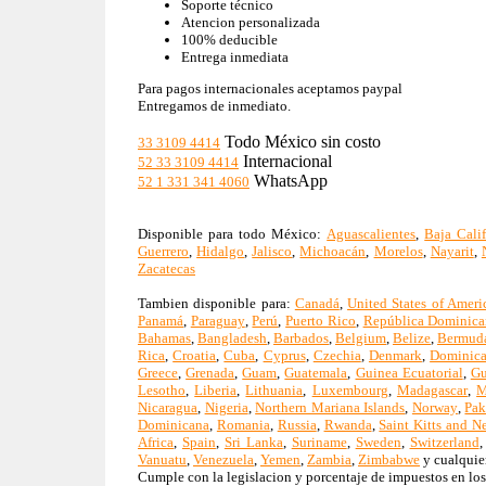
Soporte técnico
Atencion personalizada
100% deducible
Entrega inmediata
Para pagos internacionales aceptamos paypal
Entregamos de inmediato.
Todo México sin costo
33 3109 4414
Internacional
52 33 3109 4414
WhatsApp
52 1 331 341 4060
Disponible para todo México:
Aguascalientes
,
Baja Calif
Guerrero
,
Hidalgo
,
Jalisco
,
Michoacán
,
Morelos
,
Nayarit
,
Zacatecas
Tambien disponible para:
Canadá
,
United States of Ameri
Panamá
,
Paraguay
,
Perú
,
Puerto Rico
,
República Dominica
Bahamas
,
Bangladesh
,
Barbados
,
Belgium
,
Belize
,
Bermud
Rica
,
Croatia
,
Cuba
,
Cyprus
,
Czechia
,
Denmark
,
Dominic
Greece
,
Grenada
,
Guam
,
Guatemala
,
Guinea Ecuatorial
,
Gu
Lesotho
,
Liberia
,
Lithuania
,
Luxembourg
,
Madagascar
,
M
Nicaragua
,
Nigeria
,
Northern Mariana Islands
,
Norway
,
Pak
Dominicana
,
Romania
,
Russia
,
Rwanda
,
Saint Kitts and N
Africa
,
Spain
,
Sri Lanka
,
Suriname
,
Sweden
,
Switzerland
Vanuatu
,
Venezuela
,
Yemen
,
Zambia
,
Zimbabwe
y cualquier
Cumple con la legislacion y porcentaje de impuestos en los