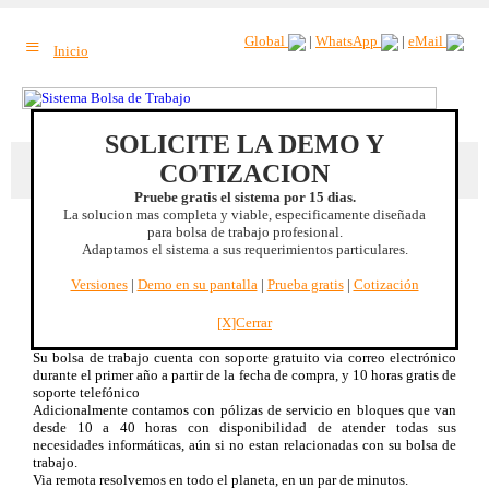
≡
Global
|
WhatsApp
|
eMail
Inicio
SOLICITE LA DEMO Y
Beneficio extra
: Recuperacion de la inversion en el primer año. |
Mas
COTIZACION
beneficios
Pruebe gratis el sistema por 15 dias.
La solucion mas completa y viable, especificamente diseñada
Soporte
para bolsa de trabajo profesional.
Adaptamos el sistema a sus requerimientos particulares.
Su bolsa de trabajo es un sistema garantizado de por vida y desarrollado
bajo estandares internacionales. Desarrollamos la interfase mas sencilla
Versiones
|
Demo en su pantalla
|
Prueba gratis
|
Cotización
posible para su operación sin perder de vista las oportunidades que
representa un desarrollo de tal magnitud.
Estamos claramente conscientes que ocasionalemente requerirá soporte
[X]Cerrar
adicional.
Su bolsa de trabajo cuenta con soporte gratuito via correo electrónico
durante el primer año a partir de la fecha de compra, y 10 horas gratis de
soporte telefónico
Adicionalmente contamos con pólizas de servicio en bloques que van
desde 10 a 40 horas con disponibilidad de atender todas sus
necesidades informáticas, aún si no estan relacionadas con su bolsa de
trabajo.
Via remota resolvemos en todo el planeta, en un par de minutos.