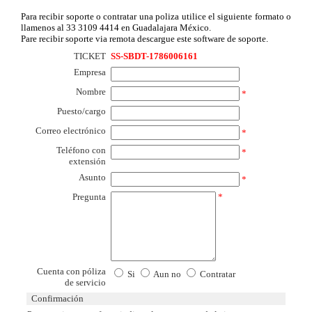
Para recibir soporte o contratar una poliza utilice el siguiente formato o
llamenos al 33 3109 4414 en Guadalajara México.
Pare recibir soporte via remota descargue este software de soporte.
TICKET
SS-SBDT-1786006161
Empresa
Nombre
*
Puesto/cargo
Correo electrónico
*
Teléfono con
*
extensión
Asunto
*
Pregunta
*
Cuenta con póliza
Si
Aun no
Contratar
de servicio
Confirmación