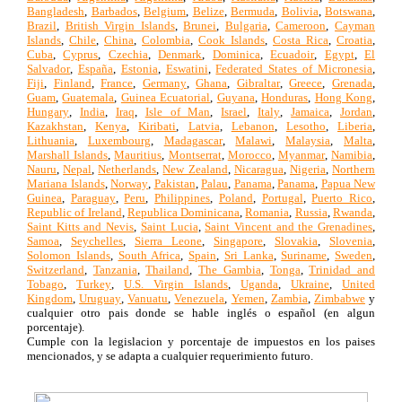
Bangladesh
,
Barbados
,
Belgium
,
Belize
,
Bermuda
,
Bolivia
,
Botswana
,
Brazil
,
British Virgin Islands
,
Brunei
,
Bulgaria
,
Cameroon
,
Cayman
Islands
,
Chile
,
China
,
Colombia
,
Cook Islands
,
Costa Rica
,
Croatia
,
Cuba
,
Cyprus
,
Czechia
,
Denmark
,
Dominica
,
Ecuadoir
,
Egypt
,
El
Salvador
,
España
,
Estonia
,
Eswatini
,
Federated States of Micronesia
,
Fiji
,
Finland
,
France
,
Germany
,
Ghana
,
Gibraltar
,
Greece
,
Grenada
,
Guam
,
Guatemala
,
Guinea Ecuatorial
,
Guyana
,
Honduras
,
Hong Kong
,
Hungary
,
India
,
Iraq
,
Isle of Man
,
Israel
,
Italy
,
Jamaica
,
Jordan
,
Kazakhstan
,
Kenya
,
Kiribati
,
Latvia
,
Lebanon
,
Lesotho
,
Liberia
,
Lithuania
,
Luxembourg
,
Madagascar
,
Malawi
,
Malaysia
,
Malta
,
Marshall Islands
,
Mauritius
,
Montserrat
,
Morocco
,
Myanmar
,
Namibia
,
Nauru
,
Nepal
,
Netherlands
,
New Zealand
,
Nicaragua
,
Nigeria
,
Northern
Mariana Islands
,
Norway
,
Pakistan
,
Palau
,
Panama
,
Panama
,
Papua New
Guinea
,
Paraguay
,
Peru
,
Philippines
,
Poland
,
Portugal
,
Puerto Rico
,
Republic of Ireland
,
Republica Dominicana
,
Romania
,
Russia
,
Rwanda
,
Saint Kitts and Nevis
,
Saint Lucia
,
Saint Vincent and the Grenadines
,
Samoa
,
Seychelles
,
Sierra Leone
,
Singapore
,
Slovakia
,
Slovenia
,
Solomon Islands
,
South Africa
,
Spain
,
Sri Lanka
,
Suriname
,
Sweden
,
Switzerland
,
Tanzania
,
Thailand
,
The Gambia
,
Tonga
,
Trinidad and
Tobago
,
Turkey
,
U.S. Virgin Islands
,
Uganda
,
Ukraine
,
United
Kingdom
,
Uruguay
,
Vanuatu
,
Venezuela
,
Yemen
,
Zambia
,
Zimbabwe
y
cualquier otro pais donde se hable inglés o español (en algun
porcentaje).
Cumple con la legislacion y porcentaje de impuestos en los paises
mencionados, y se adapta a cualquier requerimiento futuro.