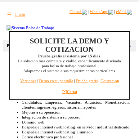
≡
Global
|
WhatsApp
|
eMail
Inicio
SOLICITE LA DEMO Y
Beneficio extra
: Su propio sistema de bolsa de trabajo. |
Mas beneficios
COTIZACION
Pruebe gratis el sistema por 15 dias.
La solucion mas completa y viable, especificamente diseñada
Estado de México, MEXICO
para bolsa de trabajo profesional.
Adaptamos el sistema a sus requerimientos particulares.
Sistema Bolsa de Trabajo
Especificamente diseñado para Bolsa de Trabajo, no es un CMS
Versiones
|
Demo en su pantalla
|
Prueba gratis
|
Cotización
adaptado.
Renta mensual de licencia de uso
[X]Cerrar
Disponible 100% bilingüe Inglés/Español
Optimizacion de su proceso de Bolsa de Trabajo
Candidatos, Empresas, Vacantes, Anuncios, Monetizacion,
clientes, ingresos, egresos, historial, reportes
Mejoras a su operacion.
Integracion de sistema a su proceso
Dominio web
Hospedaje internet (webhosting) en servidor industrial dedicado
Hospedaje internet (webhosting) ilimitado
Correo electronico profesional