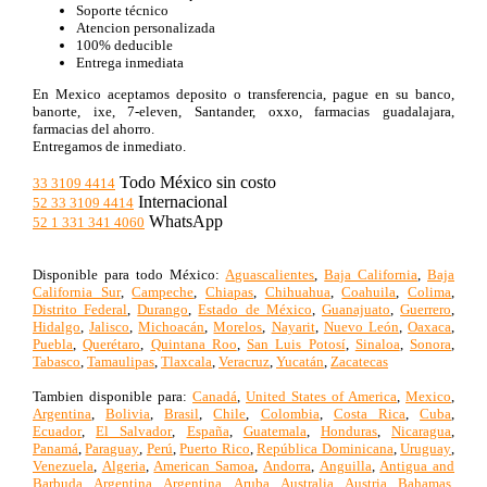
Soporte técnico
Atencion personalizada
100% deducible
Entrega inmediata
En Mexico aceptamos deposito o transferencia, pague en su banco,
banorte, ixe, 7-eleven, Santander, oxxo, farmacias guadalajara,
farmacias del ahorro.
Entregamos de inmediato.
Todo México sin costo
33 3109 4414
Internacional
52 33 3109 4414
WhatsApp
52 1 331 341 4060
Disponible para todo México:
Aguascalientes
,
Baja California
,
Baja
California Sur
,
Campeche
,
Chiapas
,
Chihuahua
,
Coahuila
,
Colima
,
Distrito Federal
,
Durango
,
Estado de México
,
Guanajuato
,
Guerrero
,
Hidalgo
,
Jalisco
,
Michoacán
,
Morelos
,
Nayarit
,
Nuevo León
,
Oaxaca
,
Puebla
,
Querétaro
,
Quintana Roo
,
San Luis Potosí
,
Sinaloa
,
Sonora
,
Tabasco
,
Tamaulipas
,
Tlaxcala
,
Veracruz
,
Yucatán
,
Zacatecas
Tambien disponible para:
Canadá
,
United States of America
,
Mexico
,
Argentina
,
Bolivia
,
Brasil
,
Chile
,
Colombia
,
Costa Rica
,
Cuba
,
Ecuador
,
El Salvador
,
España
,
Guatemala
,
Honduras
,
Nicaragua
,
Panamá
,
Paraguay
,
Perú
,
Puerto Rico
,
República Dominicana
,
Uruguay
,
Venezuela
,
Algeria
,
American Samoa
,
Andorra
,
Anguilla
,
Antigua and
Barbuda
,
Argentina
,
Argentina
,
Aruba
,
Australia
,
Austria
,
Bahamas
,