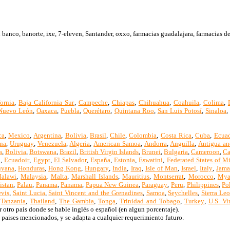
anco, banorte, ixe, 7-eleven, Santander, oxxo, farmacias guadalajara, farmacias de
ornia
,
Baja California Sur
,
Campeche
,
Chiapas
,
Chihuahua
,
Coahuila
,
Colima
,
Nuevo León
,
Oaxaca
,
Puebla
,
Querétaro
,
Quintana Roo
,
San Luis Potosí
,
Sinaloa
ca
,
Mexico
,
Argentina
,
Bolivia
,
Brasil
,
Chile
,
Colombia
,
Costa Rica
,
Cuba
,
Ecua
na
,
Uruguay
,
Venezuela
,
Algeria
,
American Samoa
,
Andorra
,
Anguilla
,
Antigua an
a
,
Bolivia
,
Botswana
,
Brazil
,
British Virgin Islands
,
Brunei
,
Bulgaria
,
Cameroon
,
Ca
a
,
Ecuadoir
,
Egypt
,
El Salvador
,
España
,
Estonia
,
Eswatini
,
Federated States of M
yana
,
Honduras
,
Hong Kong
,
Hungary
,
India
,
Iraq
,
Isle of Man
,
Israel
,
Italy
,
Jama
alawi
,
Malaysia
,
Malta
,
Marshall Islands
,
Mauritius
,
Montserrat
,
Morocco
,
Mya
istan
,
Palau
,
Panama
,
Panama
,
Papua New Guinea
,
Paraguay
,
Peru
,
Philippines
,
Po
evis
,
Saint Lucia
,
Saint Vincent and the Grenadines
,
Samoa
,
Seychelles
,
Sierra Le
,
Tanzania
,
Thailand
,
The Gambia
,
Tonga
,
Trinidad and Tobago
,
Turkey
,
U.S. Vi
 otro pais donde se hable inglés o español (en algun porcentaje).
 paises mencionados, y se adapta a cualquier requerimiento futuro.