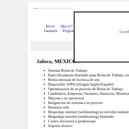
Inicio
.
Que es?
.
Veala funcionando
.
Por que 
Garantía
.
Preguntas frecuentes
.
Requerimientos
.
La sol
Benef
Jalisco, MEXICO
Sistema Bolsa de Trabajo
Especificamente diseñado para Bolsa de Trabajo, n
Renta mensual de licencia de uso
Disponible 100% bilingüe Inglés/Español
Optimizacion de su proceso de Bolsa de Trabajo
Candidatos, Empresas, Vacantes, Anuncios, Monetizaci
Mejoras a su operacion.
Integracion de sistema a su proceso
Dominio web
Hospedaje internet (webhosting) en servidor industr
Hospedaje internet (webhosting) ilimitado
Correo electronico profesional
Soporte técnico