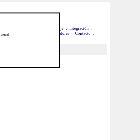
.
Ventaja competitiva
.
Hospedaje
.
Integración
.
Precios y Contratación
.
Distribuidores
.
Contacto
.
sional.
icios