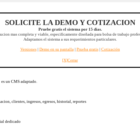
SOLICITE LA DEMO Y COTIZACION
SBDT
.
Características
.
Versiones
.
Diseño
.
Flujo
.
Operacion
.
Beneficios
Pruebe gratis el sistema por 15 dias.
Respaldo
.
Soporte
.
Entrega inmediata
.
Características futuras
.
Demo
.
ucion mas completa y viable, especificamente diseñada para bolsa de trabajo profe
Quiénes somos
.
Acerca de
.
English version
|
2026/08/09 04:15:19
Adaptamos el sistema a sus requerimientos particulares.
Versiones
|
Demo en su pantalla
|
Prueba gratis
|
Cotización
icio extra
: Reduccion de costos mediante optimizacion de procesos. |
Mas benef
[X]Cerrar
o es un CMS adaptado.
on, clientes, ingresos, egresos, historial, reportes
ial dedicado