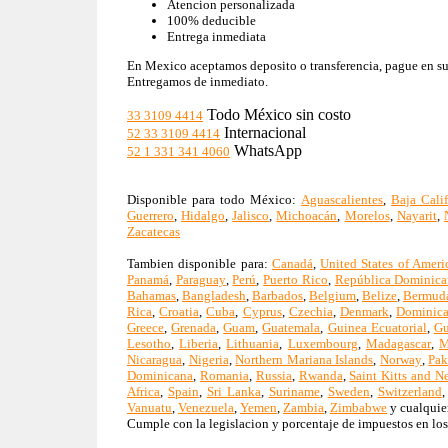
Atencion personalizada
100% deducible
Entrega inmediata
En Mexico aceptamos deposito o transferencia, pague en su b
Entregamos de inmediato.
Todo México sin costo
33 3109 4414
Internacional
52 33 3109 4414
WhatsApp
52 1 331 341 4060
Disponible para todo México:
Aguascalientes
,
Baja Calif
Guerrero
,
Hidalgo
,
Jalisco
,
Michoacán
,
Morelos
,
Nayarit
,
Zacatecas
Tambien disponible para:
Canadá
,
United States of Ameri
Panamá
,
Paraguay
,
Perú
,
Puerto Rico
,
República Dominica
Bahamas
,
Bangladesh
,
Barbados
,
Belgium
,
Belize
,
Bermud
Rica
,
Croatia
,
Cuba
,
Cyprus
,
Czechia
,
Denmark
,
Dominic
Greece
,
Grenada
,
Guam
,
Guatemala
,
Guinea Ecuatorial
,
Gu
Lesotho
,
Liberia
,
Lithuania
,
Luxembourg
,
Madagascar
,
M
Nicaragua
,
Nigeria
,
Northern Mariana Islands
,
Norway
,
Pak
Dominicana
,
Romania
,
Russia
,
Rwanda
,
Saint Kitts and N
Africa
,
Spain
,
Sri Lanka
,
Suriname
,
Sweden
,
Switzerland
Vanuatu
,
Venezuela
,
Yemen
,
Zambia
,
Zimbabwe
y cualquier
Cumple con la legislacion y porcentaje de impuestos en los