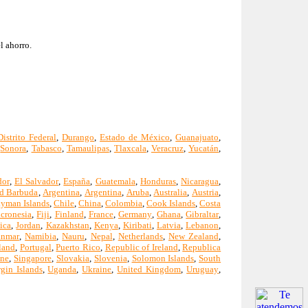
l ahorro.
Distrito Federal
,
Durango
,
Estado de México
,
Guanajuato
,
,
Sonora
,
Tabasco
,
Tamaulipas
,
Tlaxcala
,
Veracruz
,
Yucatán
,
dor
,
El Salvador
,
España
,
Guatemala
,
Honduras
,
Nicaragua
,
d Barbuda
,
Argentina
,
Argentina
,
Aruba
,
Australia
,
Austria
,
yman Islands
,
Chile
,
China
,
Colombia
,
Cook Islands
,
Costa
icronesia
,
Fiji
,
Finland
,
France
,
Germany
,
Ghana
,
Gibraltar
,
ica
,
Jordan
,
Kazakhstan
,
Kenya
,
Kiribati
,
Latvia
,
Lebanon
,
nmar
,
Namibia
,
Nauru
,
Nepal
,
Netherlands
,
New Zealand
,
land
,
Portugal
,
Puerto Rico
,
Republic of Ireland
,
Republica
one
,
Singapore
,
Slovakia
,
Slovenia
,
Solomon Islands
,
South
rgin Islands
,
Uganda
,
Ukraine
,
United Kingdom
,
Uruguay
,