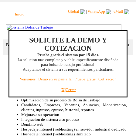
≡
Global
|
WhatsApp
|
eMail
Inicio
SOLICITE LA DEMO Y
Beneficio extra
: Reduccion de costos mediante optimizacion de procesos.
COTIZACION
|
Mas beneficios
Pruebe gratis el sistema por 15 dias.
La solucion mas completa y viable, especificamente diseñada
para bolsa de trabajo profesional.
Jalisco, MEXICO
Adaptamos el sistema a sus requerimientos particulares.
Sistema Bolsa de Trabajo
Versiones
|
Demo en su pantalla
|
Prueba gratis
|
Cotización
Especificamente diseñado para Bolsa de Trabajo, no es un CMS
adaptado.
[X]Cerrar
Renta mensual de licencia de uso
Disponible 100% bilingüe Inglés/Español
Optimizacion de su proceso de Bolsa de Trabajo
Candidatos, Empresas, Vacantes, Anuncios, Monetizacion,
clientes, ingresos, egresos, historial, reportes
Mejoras a su operacion.
Integracion de sistema a su proceso
Dominio web
Hospedaje internet (webhosting) en servidor industrial dedicado
Hospedaje internet (webhosting) ilimitado