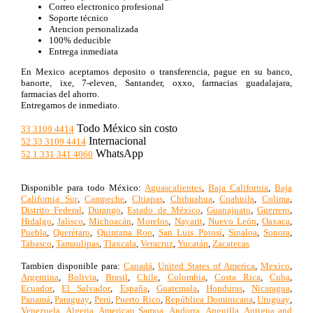
Correo electronico profesional
Soporte técnico
Atencion personalizada
100% deducible
Entrega inmediata
En Mexico aceptamos deposito o transferencia, pague en su banco,
banorte, ixe, 7-eleven, Santander, oxxo, farmacias guadalajara,
farmacias del ahorro.
Entregamos de inmediato.
Todo México sin costo
33 3109 4414
Internacional
52 33 3109 4414
WhatsApp
52 1 331 341 4060
Disponible para todo México:
Aguascalientes
,
Baja California
,
Baja
California Sur
,
Campeche
,
Chiapas
,
Chihuahua
,
Coahuila
,
Colima
,
Distrito Federal
,
Durango
,
Estado de México
,
Guanajuato
,
Guerrero
,
Hidalgo
,
Jalisco
,
Michoacán
,
Morelos
,
Nayarit
,
Nuevo León
,
Oaxaca
,
Puebla
,
Querétaro
,
Quintana Roo
,
San Luis Potosí
,
Sinaloa
,
Sonora
,
Tabasco
,
Tamaulipas
,
Tlaxcala
,
Veracruz
,
Yucatán
,
Zacatecas
Tambien disponible para:
Canadá
,
United States of America
,
Mexico
,
Argentina
,
Bolivia
,
Brasil
,
Chile
,
Colombia
,
Costa Rica
,
Cuba
,
Ecuador
,
El Salvador
,
España
,
Guatemala
,
Honduras
,
Nicaragua
,
Panamá
,
Paraguay
,
Perú
,
Puerto Rico
,
República Dominicana
,
Uruguay
,
Venezuela
,
Algeria
,
American Samoa
,
Andorra
,
Anguilla
,
Antigua and