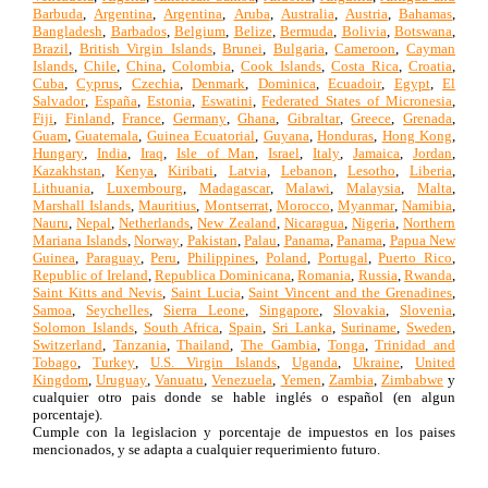
Barbuda
,
Argentina
,
Argentina
,
Aruba
,
Australia
,
Austria
,
Bahamas
,
Bangladesh
,
Barbados
,
Belgium
,
Belize
,
Bermuda
,
Bolivia
,
Botswana
,
Brazil
,
British Virgin Islands
,
Brunei
,
Bulgaria
,
Cameroon
,
Cayman
Islands
,
Chile
,
China
,
Colombia
,
Cook Islands
,
Costa Rica
,
Croatia
,
Cuba
,
Cyprus
,
Czechia
,
Denmark
,
Dominica
,
Ecuadoir
,
Egypt
,
El
Salvador
,
España
,
Estonia
,
Eswatini
,
Federated States of Micronesia
,
Fiji
,
Finland
,
France
,
Germany
,
Ghana
,
Gibraltar
,
Greece
,
Grenada
,
Guam
,
Guatemala
,
Guinea Ecuatorial
,
Guyana
,
Honduras
,
Hong Kong
,
Hungary
,
India
,
Iraq
,
Isle of Man
,
Israel
,
Italy
,
Jamaica
,
Jordan
,
Kazakhstan
,
Kenya
,
Kiribati
,
Latvia
,
Lebanon
,
Lesotho
,
Liberia
,
Lithuania
,
Luxembourg
,
Madagascar
,
Malawi
,
Malaysia
,
Malta
,
Marshall Islands
,
Mauritius
,
Montserrat
,
Morocco
,
Myanmar
,
Namibia
,
Nauru
,
Nepal
,
Netherlands
,
New Zealand
,
Nicaragua
,
Nigeria
,
Northern
Mariana Islands
,
Norway
,
Pakistan
,
Palau
,
Panama
,
Panama
,
Papua New
Guinea
,
Paraguay
,
Peru
,
Philippines
,
Poland
,
Portugal
,
Puerto Rico
,
Republic of Ireland
,
Republica Dominicana
,
Romania
,
Russia
,
Rwanda
,
Saint Kitts and Nevis
,
Saint Lucia
,
Saint Vincent and the Grenadines
,
Samoa
,
Seychelles
,
Sierra Leone
,
Singapore
,
Slovakia
,
Slovenia
,
Solomon Islands
,
South Africa
,
Spain
,
Sri Lanka
,
Suriname
,
Sweden
,
Switzerland
,
Tanzania
,
Thailand
,
The Gambia
,
Tonga
,
Trinidad and
Tobago
,
Turkey
,
U.S. Virgin Islands
,
Uganda
,
Ukraine
,
United
Kingdom
,
Uruguay
,
Vanuatu
,
Venezuela
,
Yemen
,
Zambia
,
Zimbabwe
y
cualquier otro pais donde se hable inglés o español (en algun
porcentaje).
Cumple con la legislacion y porcentaje de impuestos en los paises
mencionados, y se adapta a cualquier requerimiento futuro.