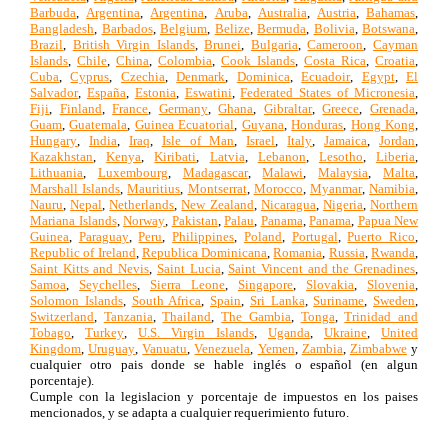
Barbuda
,
Argentina
,
Argentina
,
Aruba
,
Australia
,
Austria
,
Bahamas
,
Bangladesh
,
Barbados
,
Belgium
,
Belize
,
Bermuda
,
Bolivia
,
Botswana
,
Brazil
,
British Virgin Islands
,
Brunei
,
Bulgaria
,
Cameroon
,
Cayman
Islands
,
Chile
,
China
,
Colombia
,
Cook Islands
,
Costa Rica
,
Croatia
,
Cuba
,
Cyprus
,
Czechia
,
Denmark
,
Dominica
,
Ecuadoir
,
Egypt
,
El
Salvador
,
España
,
Estonia
,
Eswatini
,
Federated States of Micronesia
,
Fiji
,
Finland
,
France
,
Germany
,
Ghana
,
Gibraltar
,
Greece
,
Grenada
,
Guam
,
Guatemala
,
Guinea Ecuatorial
,
Guyana
,
Honduras
,
Hong Kong
,
Hungary
,
India
,
Iraq
,
Isle of Man
,
Israel
,
Italy
,
Jamaica
,
Jordan
,
Kazakhstan
,
Kenya
,
Kiribati
,
Latvia
,
Lebanon
,
Lesotho
,
Liberia
,
Lithuania
,
Luxembourg
,
Madagascar
,
Malawi
,
Malaysia
,
Malta
,
Marshall Islands
,
Mauritius
,
Montserrat
,
Morocco
,
Myanmar
,
Namibia
,
Nauru
,
Nepal
,
Netherlands
,
New Zealand
,
Nicaragua
,
Nigeria
,
Northern
Mariana Islands
,
Norway
,
Pakistan
,
Palau
,
Panama
,
Panama
,
Papua New
Guinea
,
Paraguay
,
Peru
,
Philippines
,
Poland
,
Portugal
,
Puerto Rico
,
Republic of Ireland
,
Republica Dominicana
,
Romania
,
Russia
,
Rwanda
,
Saint Kitts and Nevis
,
Saint Lucia
,
Saint Vincent and the Grenadines
,
Samoa
,
Seychelles
,
Sierra Leone
,
Singapore
,
Slovakia
,
Slovenia
,
Solomon Islands
,
South Africa
,
Spain
,
Sri Lanka
,
Suriname
,
Sweden
,
Switzerland
,
Tanzania
,
Thailand
,
The Gambia
,
Tonga
,
Trinidad and
Tobago
,
Turkey
,
U.S. Virgin Islands
,
Uganda
,
Ukraine
,
United
Kingdom
,
Uruguay
,
Vanuatu
,
Venezuela
,
Yemen
,
Zambia
,
Zimbabwe
y
cualquier otro pais donde se hable inglés o español (en algun
porcentaje).
Cumple con la legislacion y porcentaje de impuestos en los paises
mencionados, y se adapta a cualquier requerimiento futuro.