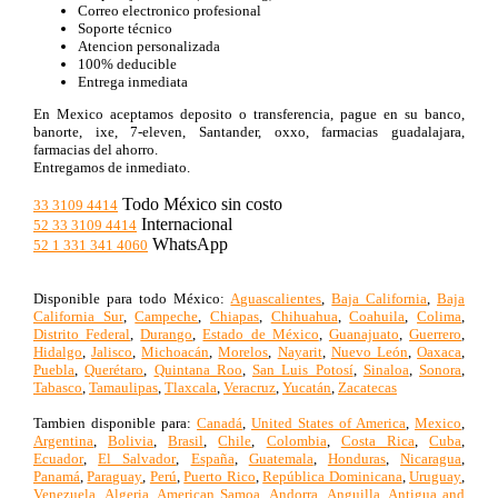
Correo electronico profesional
Soporte técnico
Atencion personalizada
100% deducible
Entrega inmediata
En Mexico aceptamos deposito o transferencia, pague en su banco,
banorte, ixe, 7-eleven, Santander, oxxo, farmacias guadalajara,
farmacias del ahorro.
Entregamos de inmediato.
Todo México sin costo
33 3109 4414
Internacional
52 33 3109 4414
WhatsApp
52 1 331 341 4060
Disponible para todo México:
Aguascalientes
,
Baja California
,
Baja
California Sur
,
Campeche
,
Chiapas
,
Chihuahua
,
Coahuila
,
Colima
,
Distrito Federal
,
Durango
,
Estado de México
,
Guanajuato
,
Guerrero
,
Hidalgo
,
Jalisco
,
Michoacán
,
Morelos
,
Nayarit
,
Nuevo León
,
Oaxaca
,
Puebla
,
Querétaro
,
Quintana Roo
,
San Luis Potosí
,
Sinaloa
,
Sonora
,
Tabasco
,
Tamaulipas
,
Tlaxcala
,
Veracruz
,
Yucatán
,
Zacatecas
Tambien disponible para:
Canadá
,
United States of America
,
Mexico
,
Argentina
,
Bolivia
,
Brasil
,
Chile
,
Colombia
,
Costa Rica
,
Cuba
,
Ecuador
,
El Salvador
,
España
,
Guatemala
,
Honduras
,
Nicaragua
,
Panamá
,
Paraguay
,
Perú
,
Puerto Rico
,
República Dominicana
,
Uruguay
,
Venezuela
,
Algeria
,
American Samoa
,
Andorra
,
Anguilla
,
Antigua and