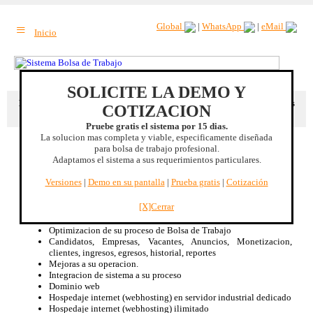
≡
Global
|
WhatsApp
|
eMail
Inicio
SOLICITE LA DEMO Y
Beneficio extra
: Mejore su CRM estando en contacto constante con sus
COTIZACION
clientes.. |
Mas beneficios
Pruebe gratis el sistema por 15 dias.
La solucion mas completa y viable, especificamente diseñada
para bolsa de trabajo profesional.
Jalisco, MEXICO
Adaptamos el sistema a sus requerimientos particulares.
Sistema Bolsa de Trabajo
Versiones
|
Demo en su pantalla
|
Prueba gratis
|
Cotización
Especificamente diseñado para Bolsa de Trabajo, no es un CMS
adaptado.
[X]Cerrar
Renta mensual de licencia de uso
Disponible 100% bilingüe Inglés/Español
Optimizacion de su proceso de Bolsa de Trabajo
Candidatos, Empresas, Vacantes, Anuncios, Monetizacion,
clientes, ingresos, egresos, historial, reportes
Mejoras a su operacion.
Integracion de sistema a su proceso
Dominio web
Hospedaje internet (webhosting) en servidor industrial dedicado
Hospedaje internet (webhosting) ilimitado