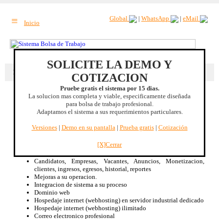
≡
Global
|
WhatsApp
|
eMail
Inicio
SOLICITE LA DEMO Y
Beneficio extra
: Incremento de trafico a su sitio web. |
Mas beneficios
COTIZACION
Pruebe gratis el sistema por 15 dias.
La solucion mas completa y viable, especificamente diseñada
Jalisco, MEXICO
para bolsa de trabajo profesional.
Adaptamos el sistema a sus requerimientos particulares.
Sistema Bolsa de Trabajo
Especificamente diseñado para Bolsa de Trabajo, no es un CMS
Versiones
|
Demo en su pantalla
|
Prueba gratis
|
Cotización
adaptado.
Renta mensual de licencia de uso
[X]Cerrar
Disponible 100% bilingüe Inglés/Español
Optimizacion de su proceso de Bolsa de Trabajo
Candidatos, Empresas, Vacantes, Anuncios, Monetizacion,
clientes, ingresos, egresos, historial, reportes
Mejoras a su operacion.
Integracion de sistema a su proceso
Dominio web
Hospedaje internet (webhosting) en servidor industrial dedicado
Hospedaje internet (webhosting) ilimitado
Correo electronico profesional