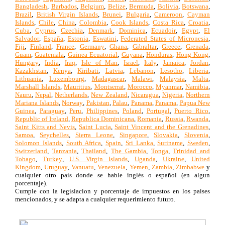
Bangladesh
,
Barbados
,
Belgium
,
Belize
,
Bermuda
,
Bolivia
,
Botswana
,
Brazil
,
British Virgin Islands
,
Brunei
,
Bulgaria
,
Cameroon
,
Cayman
Islands
,
Chile
,
China
,
Colombia
,
Cook Islands
,
Costa Rica
,
Croatia
,
Cuba
,
Cyprus
,
Czechia
,
Denmark
,
Dominica
,
Ecuadoir
,
Egypt
,
El
Salvador
,
España
,
Estonia
,
Eswatini
,
Federated States of Micronesia
,
Fiji
,
Finland
,
France
,
Germany
,
Ghana
,
Gibraltar
,
Greece
,
Grenada
,
Guam
,
Guatemala
,
Guinea Ecuatorial
,
Guyana
,
Honduras
,
Hong Kong
,
Hungary
,
India
,
Iraq
,
Isle of Man
,
Israel
,
Italy
,
Jamaica
,
Jordan
,
Kazakhstan
,
Kenya
,
Kiribati
,
Latvia
,
Lebanon
,
Lesotho
,
Liberia
,
Lithuania
,
Luxembourg
,
Madagascar
,
Malawi
,
Malaysia
,
Malta
,
Marshall Islands
,
Mauritius
,
Montserrat
,
Morocco
,
Myanmar
,
Namibia
,
Nauru
,
Nepal
,
Netherlands
,
New Zealand
,
Nicaragua
,
Nigeria
,
Northern
Mariana Islands
,
Norway
,
Pakistan
,
Palau
,
Panama
,
Panama
,
Papua New
Guinea
,
Paraguay
,
Peru
,
Philippines
,
Poland
,
Portugal
,
Puerto Rico
,
Republic of Ireland
,
Republica Dominicana
,
Romania
,
Russia
,
Rwanda
,
Saint Kitts and Nevis
,
Saint Lucia
,
Saint Vincent and the Grenadines
,
Samoa
,
Seychelles
,
Sierra Leone
,
Singapore
,
Slovakia
,
Slovenia
,
Solomon Islands
,
South Africa
,
Spain
,
Sri Lanka
,
Suriname
,
Sweden
,
Switzerland
,
Tanzania
,
Thailand
,
The Gambia
,
Tonga
,
Trinidad and
Tobago
,
Turkey
,
U.S. Virgin Islands
,
Uganda
,
Ukraine
,
United
Kingdom
,
Uruguay
,
Vanuatu
,
Venezuela
,
Yemen
,
Zambia
,
Zimbabwe
y
cualquier otro pais donde se hable inglés o español (en algun
porcentaje).
Cumple con la legislacion y porcentaje de impuestos en los paises
mencionados, y se adapta a cualquier requerimiento futuro.