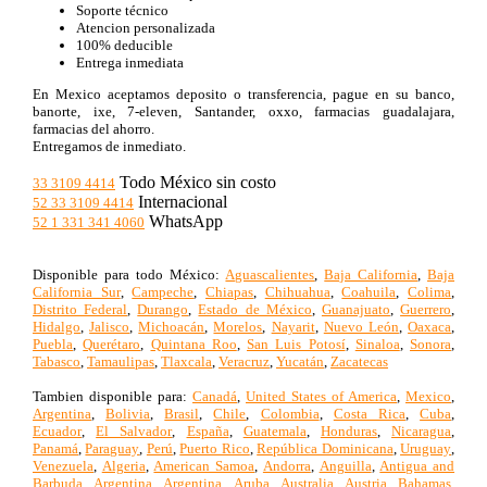
Soporte técnico
Atencion personalizada
100% deducible
Entrega inmediata
En Mexico aceptamos deposito o transferencia, pague en su banco,
banorte, ixe, 7-eleven, Santander, oxxo, farmacias guadalajara,
farmacias del ahorro.
Entregamos de inmediato.
Todo México sin costo
33 3109 4414
Internacional
52 33 3109 4414
WhatsApp
52 1 331 341 4060
Disponible para todo México:
Aguascalientes
,
Baja California
,
Baja
California Sur
,
Campeche
,
Chiapas
,
Chihuahua
,
Coahuila
,
Colima
,
Distrito Federal
,
Durango
,
Estado de México
,
Guanajuato
,
Guerrero
,
Hidalgo
,
Jalisco
,
Michoacán
,
Morelos
,
Nayarit
,
Nuevo León
,
Oaxaca
,
Puebla
,
Querétaro
,
Quintana Roo
,
San Luis Potosí
,
Sinaloa
,
Sonora
,
Tabasco
,
Tamaulipas
,
Tlaxcala
,
Veracruz
,
Yucatán
,
Zacatecas
Tambien disponible para:
Canadá
,
United States of America
,
Mexico
,
Argentina
,
Bolivia
,
Brasil
,
Chile
,
Colombia
,
Costa Rica
,
Cuba
,
Ecuador
,
El Salvador
,
España
,
Guatemala
,
Honduras
,
Nicaragua
,
Panamá
,
Paraguay
,
Perú
,
Puerto Rico
,
República Dominicana
,
Uruguay
,
Venezuela
,
Algeria
,
American Samoa
,
Andorra
,
Anguilla
,
Antigua and
Barbuda
,
Argentina
,
Argentina
,
Aruba
,
Australia
,
Austria
,
Bahamas
,