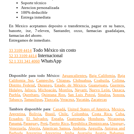
Soporte técnico
Atencion personalizada
100% deducible
Entrega inmediata
En Mexico aceptamos deposito o transferencia, pague en su banco,
banorte, ixe, 7-eleven, Santander, oxxo, farmacias guadalajara,
farmacias del ahorro.
Entregamos de inmediato.
Todo México sin costo
33 3109 4414
Internacional
52 33 3109 4414
WhatsApp
52 1 331 341 4060
Disponible para todo México:
Aguascalientes
,
Baja California
,
Baja
California Sur
,
Campeche
,
Chiapas
,
Chihuahua
,
Coahuila
,
Colima
,
Distrito Federal
,
Durango
,
Estado de México
,
Guanajuato
,
Guerrero
,
Hidalgo
,
Jalisco
,
Michoacán
,
Morelos
,
Nayarit
,
Nuevo León
,
Oaxaca
,
Puebla
,
Querétaro
,
Quintana Roo
,
San Luis Potosí
,
Sinaloa
,
Sonora
,
Tabasco
,
Tamaulipas
,
Tlaxcala
,
Veracruz
,
Yucatán
,
Zacatecas
Tambien disponible para:
Canadá
,
United States of America
,
Mexico
,
Argentina
,
Bolivia
,
Brasil
,
Chile
,
Colombia
,
Costa Rica
,
Cuba
,
Ecuador
,
El Salvador
,
España
,
Guatemala
,
Honduras
,
Nicaragua
,
Panamá
,
Paraguay
,
Perú
,
Puerto Rico
,
República Dominicana
,
Uruguay
,
Venezuela
,
Algeria
,
American Samoa
,
Andorra
,
Anguilla
,
Antigua and
Barbuda
,
Argentina
,
Argentina
,
Aruba
,
Australia
,
Austria
,
Bahamas
,