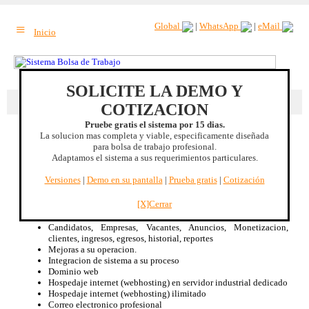
≡
Global
|
WhatsApp
|
eMail
Inicio
SOLICITE LA DEMO Y
Beneficio extra
: Servicios extra a empresas. |
Mas beneficios
COTIZACION
Pruebe gratis el sistema por 15 dias.
La solucion mas completa y viable, especificamente diseñada
Guanajuato, MEXICO
para bolsa de trabajo profesional.
Adaptamos el sistema a sus requerimientos particulares.
Sistema Bolsa de Trabajo
Especificamente diseñado para Bolsa de Trabajo, no es un CMS
Versiones
|
Demo en su pantalla
|
Prueba gratis
|
Cotización
adaptado.
Renta mensual de licencia de uso
[X]Cerrar
Disponible 100% bilingüe Inglés/Español
Optimizacion de su proceso de Bolsa de Trabajo
Candidatos, Empresas, Vacantes, Anuncios, Monetizacion,
clientes, ingresos, egresos, historial, reportes
Mejoras a su operacion.
Integracion de sistema a su proceso
Dominio web
Hospedaje internet (webhosting) en servidor industrial dedicado
Hospedaje internet (webhosting) ilimitado
Correo electronico profesional