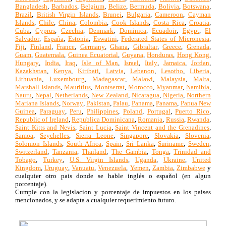
Bangladesh
,
Barbados
,
Belgium
,
Belize
,
Bermuda
,
Bolivia
,
Botswana
,
Brazil
,
British Virgin Islands
,
Brunei
,
Bulgaria
,
Cameroon
,
Cayman
Islands
,
Chile
,
China
,
Colombia
,
Cook Islands
,
Costa Rica
,
Croatia
,
Cuba
,
Cyprus
,
Czechia
,
Denmark
,
Dominica
,
Ecuadoir
,
Egypt
,
El
Salvador
,
España
,
Estonia
,
Eswatini
,
Federated States of Micronesia
,
Fiji
,
Finland
,
France
,
Germany
,
Ghana
,
Gibraltar
,
Greece
,
Grenada
,
Guam
,
Guatemala
,
Guinea Ecuatorial
,
Guyana
,
Honduras
,
Hong Kong
,
Hungary
,
India
,
Iraq
,
Isle of Man
,
Israel
,
Italy
,
Jamaica
,
Jordan
,
Kazakhstan
,
Kenya
,
Kiribati
,
Latvia
,
Lebanon
,
Lesotho
,
Liberia
,
Lithuania
,
Luxembourg
,
Madagascar
,
Malawi
,
Malaysia
,
Malta
,
Marshall Islands
,
Mauritius
,
Montserrat
,
Morocco
,
Myanmar
,
Namibia
,
Nauru
,
Nepal
,
Netherlands
,
New Zealand
,
Nicaragua
,
Nigeria
,
Northern
Mariana Islands
,
Norway
,
Pakistan
,
Palau
,
Panama
,
Panama
,
Papua New
Guinea
,
Paraguay
,
Peru
,
Philippines
,
Poland
,
Portugal
,
Puerto Rico
,
Republic of Ireland
,
Republica Dominicana
,
Romania
,
Russia
,
Rwanda
,
Saint Kitts and Nevis
,
Saint Lucia
,
Saint Vincent and the Grenadines
,
Samoa
,
Seychelles
,
Sierra Leone
,
Singapore
,
Slovakia
,
Slovenia
,
Solomon Islands
,
South Africa
,
Spain
,
Sri Lanka
,
Suriname
,
Sweden
,
Switzerland
,
Tanzania
,
Thailand
,
The Gambia
,
Tonga
,
Trinidad and
Tobago
,
Turkey
,
U.S. Virgin Islands
,
Uganda
,
Ukraine
,
United
Kingdom
,
Uruguay
,
Vanuatu
,
Venezuela
,
Yemen
,
Zambia
,
Zimbabwe
y
cualquier otro pais donde se hable inglés o español (en algun
porcentaje).
Cumple con la legislacion y porcentaje de impuestos en los paises
mencionados, y se adapta a cualquier requerimiento futuro.