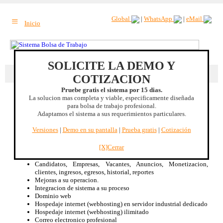
≡
Global
|
WhatsApp
|
eMail
Inicio
SOLICITE LA DEMO Y
Beneficio extra
: Ingresos por servicios a usuarios. |
Mas beneficios
COTIZACION
Pruebe gratis el sistema por 15 dias.
La solucion mas completa y viable, especificamente diseñada
Jalisco, MEXICO
para bolsa de trabajo profesional.
Adaptamos el sistema a sus requerimientos particulares.
Sistema Bolsa de Trabajo
Especificamente diseñado para Bolsa de Trabajo, no es un CMS
Versiones
|
Demo en su pantalla
|
Prueba gratis
|
Cotización
adaptado.
Renta mensual de licencia de uso
[X]Cerrar
Disponible 100% bilingüe Inglés/Español
Optimizacion de su proceso de Bolsa de Trabajo
Candidatos, Empresas, Vacantes, Anuncios, Monetizacion,
clientes, ingresos, egresos, historial, reportes
Mejoras a su operacion.
Integracion de sistema a su proceso
Dominio web
Hospedaje internet (webhosting) en servidor industrial dedicado
Hospedaje internet (webhosting) ilimitado
Correo electronico profesional