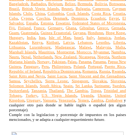
Bangladesh
,
Barbados
,
Belgium
,
Belize
,
Bermuda
,
Bolivia
,
Botswana
,
Brazil
,
British Virgin Islands
,
Brunei
,
Bulgaria
,
Cameroon
,
Cayman
Islands
,
Chile
,
China
,
Colombia
,
Cook Islands
,
Costa Rica
,
Croatia
,
Cuba
,
Cyprus
,
Czechia
,
Denmark
,
Dominica
,
Ecuadoir
,
Egypt
,
El
Salvador
,
España
,
Estonia
,
Eswatini
,
Federated States of Micronesia
,
Fiji
,
Finland
,
France
,
Germany
,
Ghana
,
Gibraltar
,
Greece
,
Grenada
,
Guam
,
Guatemala
,
Guinea Ecuatorial
,
Guyana
,
Honduras
,
Hong Kong
,
Hungary
,
India
,
Iraq
,
Isle of Man
,
Israel
,
Italy
,
Jamaica
,
Jordan
,
Kazakhstan
,
Kenya
,
Kiribati
,
Latvia
,
Lebanon
,
Lesotho
,
Liberia
,
Lithuania
,
Luxembourg
,
Madagascar
,
Malawi
,
Malaysia
,
Malta
,
Marshall Islands
,
Mauritius
,
Montserrat
,
Morocco
,
Myanmar
,
Namibia
,
Nauru
,
Nepal
,
Netherlands
,
New Zealand
,
Nicaragua
,
Nigeria
,
Northern
Mariana Islands
,
Norway
,
Pakistan
,
Palau
,
Panama
,
Panama
,
Papua New
Guinea
,
Paraguay
,
Peru
,
Philippines
,
Poland
,
Portugal
,
Puerto Rico
,
Republic of Ireland
,
Republica Dominicana
,
Romania
,
Russia
,
Rwanda
,
Saint Kitts and Nevis
,
Saint Lucia
,
Saint Vincent and the Grenadines
,
Samoa
,
Seychelles
,
Sierra Leone
,
Singapore
,
Slovakia
,
Slovenia
,
Solomon Islands
,
South Africa
,
Spain
,
Sri Lanka
,
Suriname
,
Sweden
,
Switzerland
,
Tanzania
,
Thailand
,
The Gambia
,
Tonga
,
Trinidad and
Tobago
,
Turkey
,
U.S. Virgin Islands
,
Uganda
,
Ukraine
,
United
Kingdom
,
Uruguay
,
Vanuatu
,
Venezuela
,
Yemen
,
Zambia
,
Zimbabwe
y
cualquier otro pais donde se hable inglés o español (en algun
porcentaje).
Cumple con la legislacion y porcentaje de impuestos en los paises
mencionados, y se adapta a cualquier requerimiento futuro.