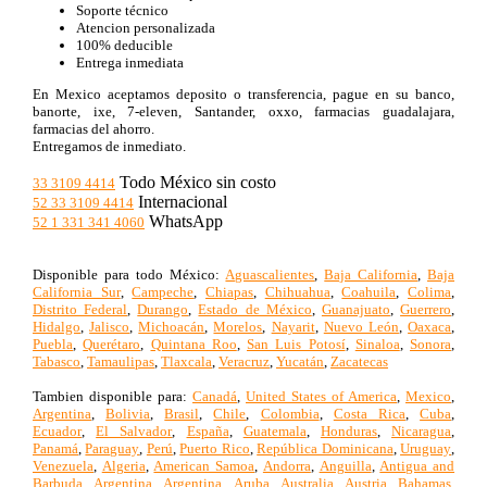
Soporte técnico
Atencion personalizada
100% deducible
Entrega inmediata
En Mexico aceptamos deposito o transferencia, pague en su banco,
banorte, ixe, 7-eleven, Santander, oxxo, farmacias guadalajara,
farmacias del ahorro.
Entregamos de inmediato.
Todo México sin costo
33 3109 4414
Internacional
52 33 3109 4414
WhatsApp
52 1 331 341 4060
Disponible para todo México:
Aguascalientes
,
Baja California
,
Baja
California Sur
,
Campeche
,
Chiapas
,
Chihuahua
,
Coahuila
,
Colima
,
Distrito Federal
,
Durango
,
Estado de México
,
Guanajuato
,
Guerrero
,
Hidalgo
,
Jalisco
,
Michoacán
,
Morelos
,
Nayarit
,
Nuevo León
,
Oaxaca
,
Puebla
,
Querétaro
,
Quintana Roo
,
San Luis Potosí
,
Sinaloa
,
Sonora
,
Tabasco
,
Tamaulipas
,
Tlaxcala
,
Veracruz
,
Yucatán
,
Zacatecas
Tambien disponible para:
Canadá
,
United States of America
,
Mexico
,
Argentina
,
Bolivia
,
Brasil
,
Chile
,
Colombia
,
Costa Rica
,
Cuba
,
Ecuador
,
El Salvador
,
España
,
Guatemala
,
Honduras
,
Nicaragua
,
Panamá
,
Paraguay
,
Perú
,
Puerto Rico
,
República Dominicana
,
Uruguay
,
Venezuela
,
Algeria
,
American Samoa
,
Andorra
,
Anguilla
,
Antigua and
Barbuda
,
Argentina
,
Argentina
,
Aruba
,
Australia
,
Austria
,
Bahamas
,