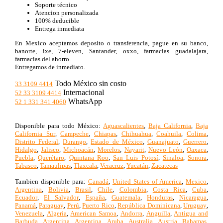
Soporte técnico
Atencion personalizada
100% deducible
Entrega inmediata
En Mexico aceptamos deposito o transferencia, pague en su banco,
banorte, ixe, 7-eleven, Santander, oxxo, farmacias guadalajara,
farmacias del ahorro.
Entregamos de inmediato.
Todo México sin costo
33 3109 4414
Internacional
52 33 3109 4414
WhatsApp
52 1 331 341 4060
Disponible para todo México:
Aguascalientes
,
Baja California
,
Baja
California Sur
,
Campeche
,
Chiapas
,
Chihuahua
,
Coahuila
,
Colima
,
Distrito Federal
,
Durango
,
Estado de México
,
Guanajuato
,
Guerrero
,
Hidalgo
,
Jalisco
,
Michoacán
,
Morelos
,
Nayarit
,
Nuevo León
,
Oaxaca
,
Puebla
,
Querétaro
,
Quintana Roo
,
San Luis Potosí
,
Sinaloa
,
Sonora
,
Tabasco
,
Tamaulipas
,
Tlaxcala
,
Veracruz
,
Yucatán
,
Zacatecas
Tambien disponible para:
Canadá
,
United States of America
,
Mexico
,
Argentina
,
Bolivia
,
Brasil
,
Chile
,
Colombia
,
Costa Rica
,
Cuba
,
Ecuador
,
El Salvador
,
España
,
Guatemala
,
Honduras
,
Nicaragua
,
Panamá
,
Paraguay
,
Perú
,
Puerto Rico
,
República Dominicana
,
Uruguay
,
Venezuela
,
Algeria
,
American Samoa
,
Andorra
,
Anguilla
,
Antigua and
Barbuda
,
Argentina
,
Argentina
,
Aruba
,
Australia
,
Austria
,
Bahamas
,