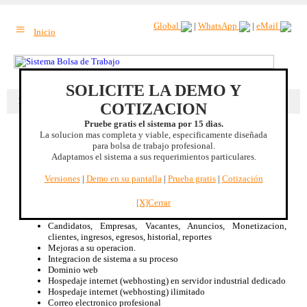
≡
Global
|
WhatsApp
|
eMail
Inicio
SOLICITE LA DEMO Y
Beneficio extra
: Incremento de trafico a su sitio web. |
Mas beneficios
COTIZACION
Pruebe gratis el sistema por 15 dias.
La solucion mas completa y viable, especificamente diseñada
Jalisco, MEXICO
para bolsa de trabajo profesional.
Adaptamos el sistema a sus requerimientos particulares.
Sistema Bolsa de Trabajo
Especificamente diseñado para Bolsa de Trabajo, no es un CMS
Versiones
|
Demo en su pantalla
|
Prueba gratis
|
Cotización
adaptado.
Renta mensual de licencia de uso
[X]Cerrar
Disponible 100% bilingüe Inglés/Español
Optimizacion de su proceso de Bolsa de Trabajo
Candidatos, Empresas, Vacantes, Anuncios, Monetizacion,
clientes, ingresos, egresos, historial, reportes
Mejoras a su operacion.
Integracion de sistema a su proceso
Dominio web
Hospedaje internet (webhosting) en servidor industrial dedicado
Hospedaje internet (webhosting) ilimitado
Correo electronico profesional