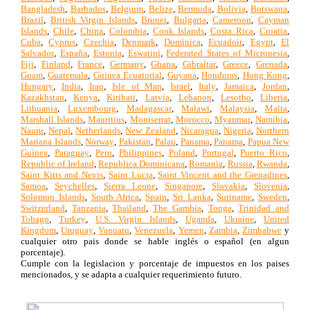
Bangladesh
,
Barbados
,
Belgium
,
Belize
,
Bermuda
,
Bolivia
,
Botswana
,
Brazil
,
British Virgin Islands
,
Brunei
,
Bulgaria
,
Cameroon
,
Cayman
Islands
,
Chile
,
China
,
Colombia
,
Cook Islands
,
Costa Rica
,
Croatia
,
Cuba
,
Cyprus
,
Czechia
,
Denmark
,
Dominica
,
Ecuadoir
,
Egypt
,
El
Salvador
,
España
,
Estonia
,
Eswatini
,
Federated States of Micronesia
,
Fiji
,
Finland
,
France
,
Germany
,
Ghana
,
Gibraltar
,
Greece
,
Grenada
,
Guam
,
Guatemala
,
Guinea Ecuatorial
,
Guyana
,
Honduras
,
Hong Kong
,
Hungary
,
India
,
Iraq
,
Isle of Man
,
Israel
,
Italy
,
Jamaica
,
Jordan
,
Kazakhstan
,
Kenya
,
Kiribati
,
Latvia
,
Lebanon
,
Lesotho
,
Liberia
,
Lithuania
,
Luxembourg
,
Madagascar
,
Malawi
,
Malaysia
,
Malta
,
Marshall Islands
,
Mauritius
,
Montserrat
,
Morocco
,
Myanmar
,
Namibia
,
Nauru
,
Nepal
,
Netherlands
,
New Zealand
,
Nicaragua
,
Nigeria
,
Northern
Mariana Islands
,
Norway
,
Pakistan
,
Palau
,
Panama
,
Panama
,
Papua New
Guinea
,
Paraguay
,
Peru
,
Philippines
,
Poland
,
Portugal
,
Puerto Rico
,
Republic of Ireland
,
Republica Dominicana
,
Romania
,
Russia
,
Rwanda
,
Saint Kitts and Nevis
,
Saint Lucia
,
Saint Vincent and the Grenadines
,
Samoa
,
Seychelles
,
Sierra Leone
,
Singapore
,
Slovakia
,
Slovenia
,
Solomon Islands
,
South Africa
,
Spain
,
Sri Lanka
,
Suriname
,
Sweden
,
Switzerland
,
Tanzania
,
Thailand
,
The Gambia
,
Tonga
,
Trinidad and
Tobago
,
Turkey
,
U.S. Virgin Islands
,
Uganda
,
Ukraine
,
United
Kingdom
,
Uruguay
,
Vanuatu
,
Venezuela
,
Yemen
,
Zambia
,
Zimbabwe
y
cualquier otro pais donde se hable inglés o español (en algun
porcentaje).
Cumple con la legislacion y porcentaje de impuestos en los paises
mencionados, y se adapta a cualquier requerimiento futuro.