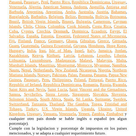
Panamá
,
Paraguay
,
Perú
,
Puerto Rico
,
República Dominicana
,
Uruguay
,
Venezuela
,
Algeria
,
American Samoa
,
Andorra
,
Anguilla
,
Antigua and
Barbuda
,
Argentina
,
Argentina
,
Aruba
,
Australia
,
Austria
,
Bahamas
,
Bangladesh
,
Barbados
,
Belgium
,
Belize
,
Bermuda
,
Bolivia
,
Botswana
,
Brazil
,
British Virgin Islands
,
Brunei
,
Bulgaria
,
Cameroon
,
Cayman
Islands
,
Chile
,
China
,
Colombia
,
Cook Islands
,
Costa Rica
,
Croatia
,
Cuba
,
Cyprus
,
Czechia
,
Denmark
,
Dominica
,
Ecuadoir
,
Egypt
,
El
Salvador
,
España
,
Estonia
,
Eswatini
,
Federated States of Micronesia
,
Fiji
,
Finland
,
France
,
Germany
,
Ghana
,
Gibraltar
,
Greece
,
Grenada
,
Guam
,
Guatemala
,
Guinea Ecuatorial
,
Guyana
,
Honduras
,
Hong Kong
,
Hungary
,
India
,
Iraq
,
Isle of Man
,
Israel
,
Italy
,
Jamaica
,
Jordan
,
Kazakhstan
,
Kenya
,
Kiribati
,
Latvia
,
Lebanon
,
Lesotho
,
Liberia
,
Lithuania
,
Luxembourg
,
Madagascar
,
Malawi
,
Malaysia
,
Malta
,
Marshall Islands
,
Mauritius
,
Montserrat
,
Morocco
,
Myanmar
,
Namibia
,
Nauru
,
Nepal
,
Netherlands
,
New Zealand
,
Nicaragua
,
Nigeria
,
Northern
Mariana Islands
,
Norway
,
Pakistan
,
Palau
,
Panama
,
Panama
,
Papua New
Guinea
,
Paraguay
,
Peru
,
Philippines
,
Poland
,
Portugal
,
Puerto Rico
,
Republic of Ireland
,
Republica Dominicana
,
Romania
,
Russia
,
Rwanda
,
Saint Kitts and Nevis
,
Saint Lucia
,
Saint Vincent and the Grenadines
,
Samoa
,
Seychelles
,
Sierra Leone
,
Singapore
,
Slovakia
,
Slovenia
,
Solomon Islands
,
South Africa
,
Spain
,
Sri Lanka
,
Suriname
,
Sweden
,
Switzerland
,
Tanzania
,
Thailand
,
The Gambia
,
Tonga
,
Trinidad and
Tobago
,
Turkey
,
U.S. Virgin Islands
,
Uganda
,
Ukraine
,
United
Kingdom
,
Uruguay
,
Vanuatu
,
Venezuela
,
Yemen
,
Zambia
,
Zimbabwe
y
cualquier otro pais donde se hable inglés o español (en algun
porcentaje).
Cumple con la legislacion y porcentaje de impuestos en los paises
mencionados, y se adapta a cualquier requerimiento futuro.