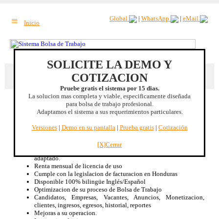
≡
Global
|
WhatsApp
|
eMail
Inicio
SOLICITE LA DEMO Y
Beneficio extra
: Recuperacion de la inversion en el primer año. |
Mas
COTIZACION
beneficios
Pruebe gratis el sistema por 15 dias.
La solucion mas completa y viable, especificamente diseñada
para bolsa de trabajo profesional.
Honduras ( Tegucigalpa, San Pedro Sula, La
Adaptamos el sistema a sus requerimientos particulares.
Ceiba, Choluteca, Comayagua, Tela, Puerto
Cortés, El Progreso, etc. )
Versiones
|
Demo en su pantalla
|
Prueba gratis
|
Cotización
Sistema Bolsa de Trabajo
[X]Cerrar
Especificamente diseñado para Bolsa de Trabajo, no es un CMS
adaptado.
Renta mensual de licencia de uso
Cumple con la legislacion de facturacion en Honduras
Disponible 100% bilingüe Inglés/Español
Optimizacion de su proceso de Bolsa de Trabajo
Candidatos, Empresas, Vacantes, Anuncios, Monetizacion,
clientes, ingresos, egresos, historial, reportes
Mejoras a su operacion.