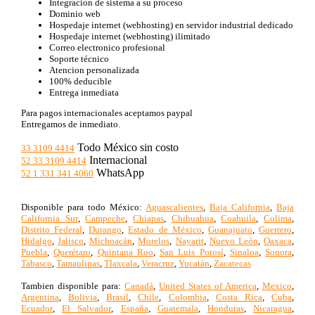
Integracion de sistema a su proceso
Dominio web
Hospedaje internet (webhosting) en servidor industrial dedicado
Hospedaje internet (webhosting) ilimitado
Correo electronico profesional
Soporte técnico
Atencion personalizada
100% deducible
Entrega inmediata
Para pagos internacionales aceptamos paypal
Entregamos de inmediato.
Todo México sin costo
33 3109 4414
Internacional
52 33 3109 4414
WhatsApp
52 1 331 341 4060
Disponible para todo México:
Aguascalientes
,
Baja California
,
Baja
California Sur
,
Campeche
,
Chiapas
,
Chihuahua
,
Coahuila
,
Colima
,
Distrito Federal
,
Durango
,
Estado de México
,
Guanajuato
,
Guerrero
,
Hidalgo
,
Jalisco
,
Michoacán
,
Morelos
,
Nayarit
,
Nuevo León
,
Oaxaca
,
Puebla
,
Querétaro
,
Quintana Roo
,
San Luis Potosí
,
Sinaloa
,
Sonora
,
Tabasco
,
Tamaulipas
,
Tlaxcala
,
Veracruz
,
Yucatán
,
Zacatecas
Tambien disponible para:
Canadá
,
United States of America
,
Mexico
,
Argentina
,
Bolivia
,
Brasil
,
Chile
,
Colombia
,
Costa Rica
,
Cuba
,
Ecuador
,
El Salvador
,
España
,
Guatemala
,
Honduras
,
Nicaragua
,